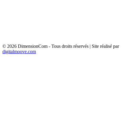
PANNEAU MURAL 4M² - AVENUE FREDERIC
MISTRAL 83163 FORCALQUEIRET
PANNEAU MURAL 4M² - AVENUE FREDERIC
MISTRAL 83136 FORCALQUEIRET
PRE ENSEIGNE 1.5M² - Rte de Trets 83910 Pourrière
PANNEAU 6M² - AV DE SAINT MENET 13011
MARSEILLE
© 2026 DimensionCom - Tous droits réservés
|
Site réalisé par
digitalmoove.com