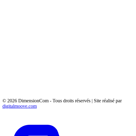
Aix-en-Provence
Aubagne
Gardanne
La Ciotat
Marignane
PANNEAU MURAL 4M² - AVENUE FREDERIC
MISTRAL 83163 FORCALQUEIRET
PANNEAU MURAL 4M² - AVENUE FREDERIC
MISTRAL 83136 FORCALQUEIRET
PRE ENSEIGNE 1.5M² - Rte de Trets 83910 Pourrière
PANNEAU 6M² - AV DE SAINT MENET 13011
MARSEILLE
© 2026 DimensionCom - Tous droits réservés
|
Site réalisé par
digitalmoove.com