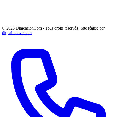
MISTRAL 83163 FORCALQUEIRET
PANNEAU MURAL 4M² - AVENUE FREDERIC
MISTRAL 83136 FORCALQUEIRET
PRE ENSEIGNE 1.5M² - Rte de Trets 83910 Pourrière
PANNEAU 6M² - AV DE SAINT MENET 13011
MARSEILLE
© 2026 DimensionCom - Tous droits réservés
|
Site réalisé par
digitalmoove.com