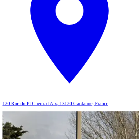
120 Rue du Pt Chem. d'Aix, 13120 Gardanne, France