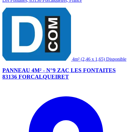
Les Fontaites, 83136 Forcalqueiret, France
(2,46 x 1,65)