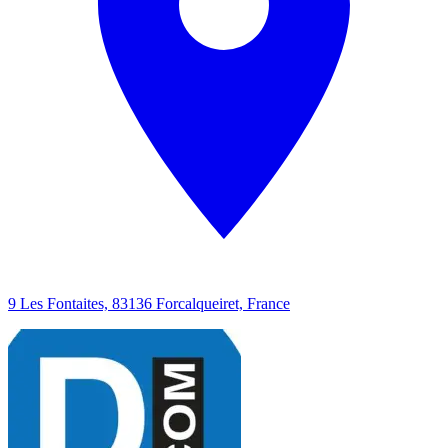
9 Les Fontaites, 83136 Forcalqueiret, France