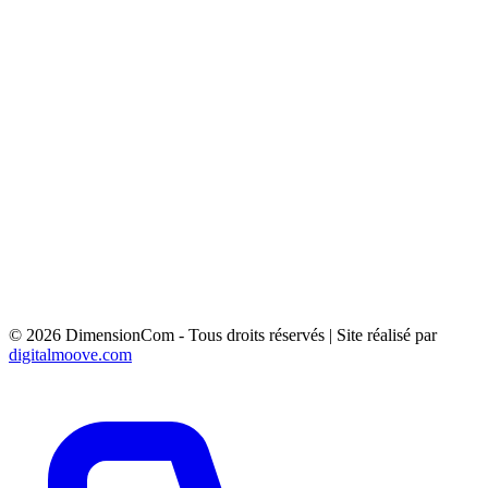
Aix-en-Provence
Aubagne
Gardanne
La Ciotat
Marignane
PANNEAU MURAL 4M² - AVENUE FREDERIC
MISTRAL 83163 FORCALQUEIRET
PANNEAU MURAL 4M² - AVENUE FREDERIC
MISTRAL 83136 FORCALQUEIRET
PRE ENSEIGNE 1.5M² - Rte de Trets 83910 Pourrière
PANNEAU 6M² - AV DE SAINT MENET 13011
MARSEILLE
© 2026 DimensionCom - Tous droits réservés
|
Site réalisé par
digitalmoove.com