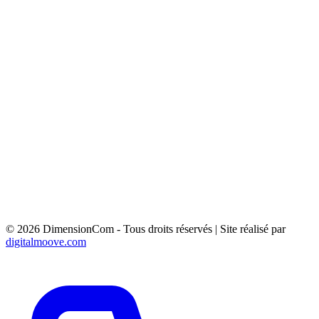
Aix-en-Provence
Aubagne
Gardanne
La Ciotat
Marignane
PANNEAU MURAL 4M² - AVENUE FREDERIC
MISTRAL 83163 FORCALQUEIRET
PANNEAU MURAL 4M² - AVENUE FREDERIC
MISTRAL 83136 FORCALQUEIRET
PRE ENSEIGNE 1.5M² - Rte de Trets 83910 Pourrière
PANNEAU 6M² - AV DE SAINT MENET 13011
MARSEILLE
© 2026 DimensionCom - Tous droits réservés
|
Site réalisé par
digitalmoove.com