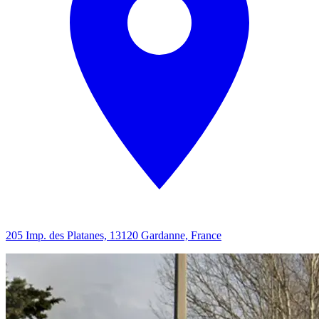
205 Imp. des Platanes, 13120 Gardanne, France