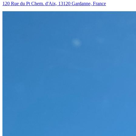
120 Rue du Pt Chem. d'Aix, 13120 Gardanne, France